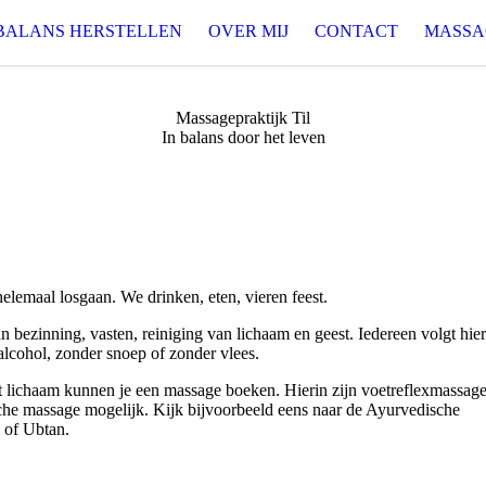
BALANS HERSTELLEN
OVER MIJ
CONTACT
MASSA
Massagepraktijk Til
In balans door het leven
elemaal losgaan. We drinken, eten, vieren feest.
an bezinning, vasten, reiniging van lichaam en geest. Iedereen volgt hier
alcohol, zonder snoep of zonder vlees.
t lichaam kunnen je een massage boeken. Hierin zijn voetreflexmassage
e massage mogelijk. Kijk bijvoorbeeld eens naar de Ayurvedische
 of Ubtan.